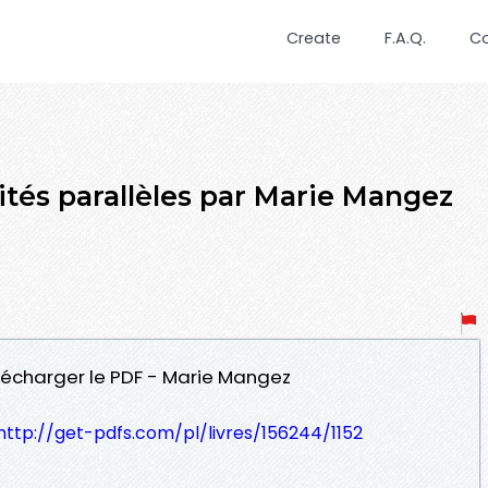
Create
F.A.Q.
C
ités parallèles par Marie Mangez
Télécharger le PDF - Marie Mangez
http://get-pdfs.com/pl/livres/156244/1152