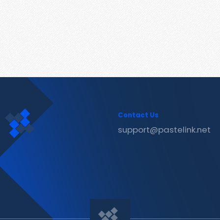
Contact Us
support@pastelink.net