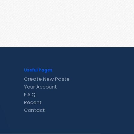
Useful Pages
Create New Paste
Your Account
F.A.Q.
Recent
Contact