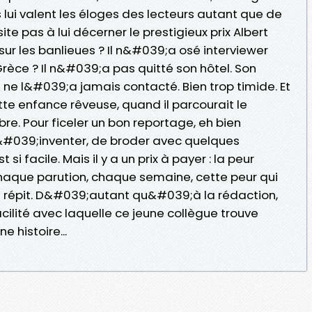
lui valent les éloges des lecteurs autant que de
te pas à lui décerner le prestigieux prix Albert
 sur les banlieues ? Il n&#039;a osé interviewer
rèce ? Il n&#039;a pas quitté son hôtel. Son
l ne l&#039;a jamais contacté. Bien trop timide. Et
tte enfance rêveuse, quand il parcourait le
e. Pour ficeler un bon reportage, eh bien
 d&#039;inventer, de broder avec quelques
 facile. Mais il y a un prix à payer : la peur
que parution, chaque semaine, cette peur qui
ns répit. D&#039;autant qu&#039;à la rédaction,
cilité avec laquelle ce jeune collègue trouve
e histoire...