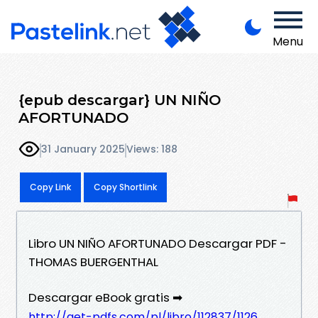
Menu
{epub descargar} UN NIÑO
AFORTUNADO
31 January 2025
Views: 188
Copy Link
Copy Shortlink
Libro UN NIÑO AFORTUNADO Descargar PDF -
THOMAS BUERGENTHAL
Descargar eBook gratis ➡
http://get-pdfs.com/pl/libro/112837/1126