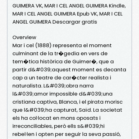
GUIMERA VK, MAR I CEL ANGEL GUIMERA Kindle,
MAR I CEL ANGEL GUIMERA Epub VK, MAR I CEL
ANGEL GUIMERA Descargar gratis
Overview
Mar i cel (1888) representa el moment
culminant de la tr�gedia en vers de
tem�tica històrica de Guimer�, que a
partir d&#039;aquest moment es decanta
cap a un teatre de car�cter realista i
naturalista. L&#039;obra narra
l&#039;amor impossible d&#039;una
cristiana captiva, Blanca, i el pirata morisc
que l&#039;ha capturat, Saïd. La societat
els ha col·locat en mons oposats i
irreconciliables, però ells s&#039;hi
rebel·len i opten per seguir la seva passió,