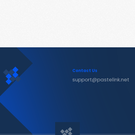
Contact Us
support@pastelink.net