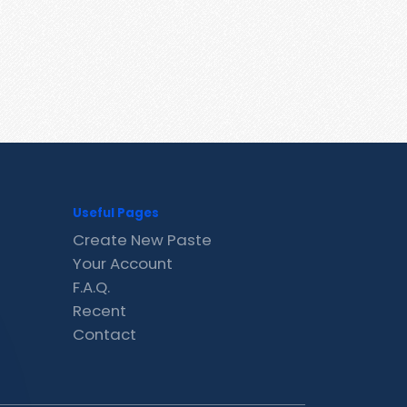
Useful Pages
Create New Paste
Your Account
F.A.Q.
Recent
Contact