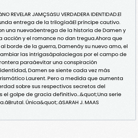
:áNO REVELAR JAMÇSáSU VERDADERA IDENTIDAD.El
da entrega de la trilogíaáEl príncipe cautivo.
con una nuevaáentrega de la historia de Damen y
ála acción y el romance no dan tregua.Ahora que
 al borde de la guerra, Damenáy su nuevo amo, el
 cambiar las intrigasápalaciegas por el campo de
 frontera paraáevitar una conspiración
u identidad, Damen se siente cada vez más
carismático Laurent. Pero a medida que aumenta
verdad sobre sus respectivos secretos del
 golpe de gracia definitivo...&quot;Una serie
sita.áBrutal. Única&quot;.áSARAH J. MAAS