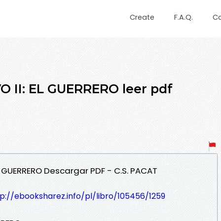
Create
F.A.Q.
C
 II: EL GUERRERO leer pdf
 EL GUERRERO Descargar PDF - C.S. PACAT
p://ebooksharez.info/pl/libro/105456/1259