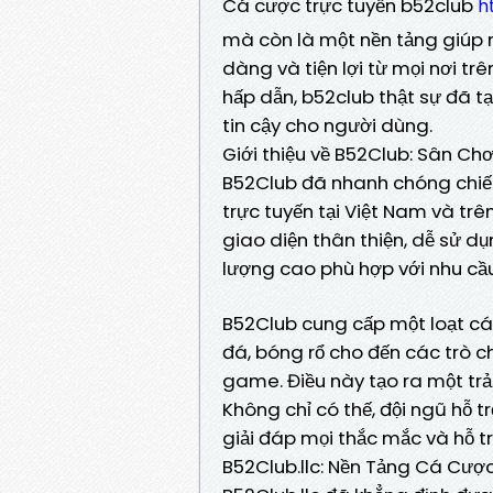
Cá cược trực tuyến b52club
h
mà còn là một nền tảng giúp 
dàng và tiện lợi từ mọi nơi trê
hấp dẫn, b52club thật sự đã 
tin cậy cho người dùng.
Giới thiệu về B52Club: Sân C
B52Club đã nhanh chóng chiếm
trực tuyến tại Việt Nam và trên
giao diện thân thiện, dễ sử d
lượng cao phù hợp với nhu cầu
B52Club cung cấp một loạt cá
đá, bóng rổ cho đến các trò c
game. Điều này tạo ra một trả
Không chỉ có thế, đội ngũ hỗ 
giải đáp mọi thắc mắc và hỗ tr
B52Club.llc: Nền Tảng Cá Cược