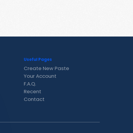
Useful Pages
Create New Paste
Your Account
F.A.Q.
Recent
Contact