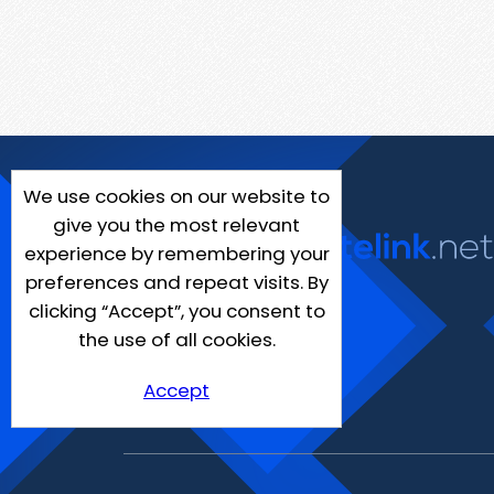
We use cookies on our website to
give you the most relevant
experience by remembering your
preferences and repeat visits. By
clicking “Accept”, you consent to
the use of all cookies.
Accept