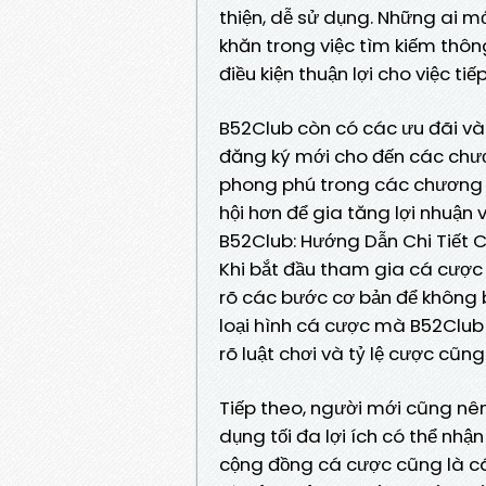
thiện, dễ sử dụng. Những ai 
khăn trong việc tìm kiếm thôn
điều kiện thuận lợi cho việc t
B52Club còn có các ưu đãi và 
đăng ký mới cho đến các chư
phong phú trong các chương t
hội hơn để gia tăng lợi nhuận 
B52Club: Hướng Dẫn Chi Tiết 
Khi bắt đầu tham gia cá cược 
rõ các bước cơ bản để không b
loại hình cá cược mà B52Club 
rõ luật chơi và tỷ lệ cược cũng
Tiếp theo, người mới cũng nê
dụng tối đa lợi ích có thể nh
cộng đồng cá cược cũng là cá