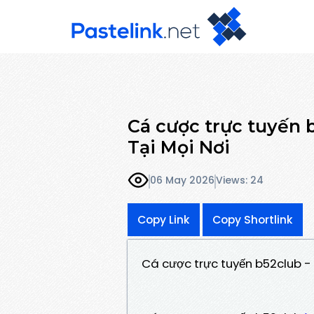
Cá cược trực tuyến 
Tại Mọi Nơi
06 May 2026
Views: 24
Copy Link
Copy Shortlink
Cá cược trực tuyến b52club - 