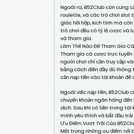
Ngoài ra, B52Club còn cung cấ
roulette, và các trò chơi slot
giác hồi hộp, kịch tính mà còn
trò chơi đều có tỷ lệ cược và 
và tham gia.
Làm Thế Nào Để Tham Gia Cá 
Tham gia cá cược trực tuyến t
người chơi chỉ cần truy cập v
bằng cách điền đầy đủ thông t
cần nạp tiền vào tài khoản để 
Ngoài việc nạp tiền, B52Club 
chuyển khoản ngân hàng đến ví 
dịch. Sau khi có tiền trong tà
mình yêu thích và bắt đầu trải
Ưu Điểm Vượt Trội Của B52Cl
Một trong những ưu điểm nổi b