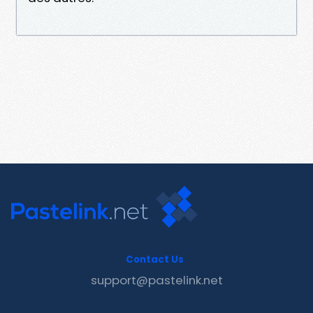
Contact Us
support@pastelink.net