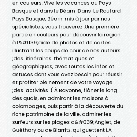
en couleurs. Vive les vacances au Pays
Basque et dans le Béarn !Dans Le Routard
Pays Basque, Béarn mis à jour par nos
spécialistes, vous trouverez :Une première
partie en couleurs pour découvrir la région
à l&#039;aide de photos et de cartes
illustrant les coups de cour de nos auteurs
;des itinéraires thématiques et
géographiques, avec toutes les infos et
astuces dont vous avez besoin pour réussir
et profiter pleinement de votre voyage
;des activités ( À Bayonne, flâner le long
des quais, en admirant les maisons à
colombages, puis partir à la découverte du
riche patrimoine de la ville, admirer les
surfeurs sur les plages d&#039;Anglet, de
Guéthary ou de Biarritz, qui guettent LA