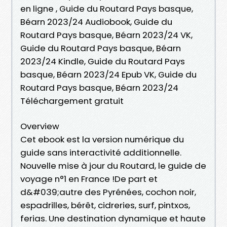
en ligne , Guide du Routard Pays basque,
Béarn 2023/24 Audiobook, Guide du
Routard Pays basque, Béarn 2023/24 VK,
Guide du Routard Pays basque, Béarn
2023/24 Kindle, Guide du Routard Pays
basque, Béarn 2023/24 Epub VK, Guide du
Routard Pays basque, Béarn 2023/24
Téléchargement gratuit
Overview
Cet ebook est la version numérique du
guide sans interactivité additionnelle.
Nouvelle mise à jour du Routard, le guide de
voyage n°1 en France !De part et
d&#039;autre des Pyrénées, cochon noir,
espadrilles, bérêt, cidreries, surf, pintxos,
ferias. Une destination dynamique et haute