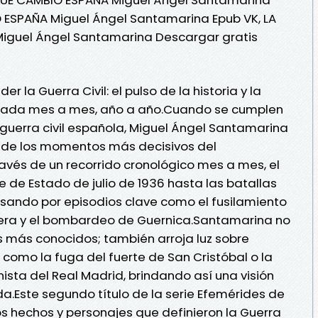
Ó ESPAÑA Miguel Ángel Santamarina Epub VK, LA
iguel Ángel Santamarina Descargar gratis
la Guerra Civil: el pulso de la historia y la
tada mes a mes, año a año.Cuando se cumplen
 guerra civil española, Miguel Ángel Santamarina
o de los momentos más decisivos del
vés de un recorrido cronológico mes a mes, el
 de Estado de julio de 1936 hasta las batallas
pasando por episodios clave como el fusilamiento
vera y el bombardeo de Guernica.Santamarina no
os más conocidos; también arroja luz sobre
como la fuga del fuerte de San Cristóbal o la
ista del Real Madrid, brindando así una visión
.Este segundo título de la serie Efemérides de
los hechos y personajes que definieron la Guerra