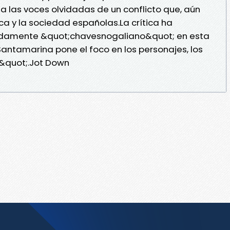
ta las voces olvidadas de un conflicto que, aún
ca y la sociedad españolas.La crítica ha
ndamente &quot;chavesnogaliano&quot; en esta
 Santamarina pone el foco en los personajes, los
s&quot;.Jot Down