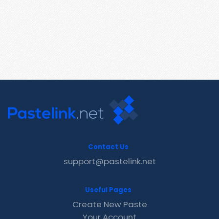
Contact Us
support@pastelink.net
Useful Pages
Create New Paste
Your Account