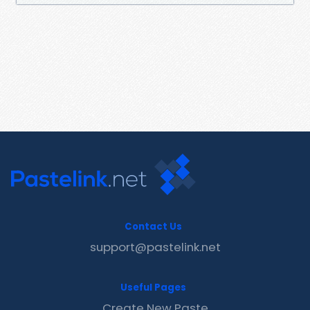
Contact Us
support@pastelink.net
Useful Pages
Create New Paste