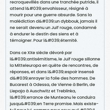
recroquevillés dans une tranchée putride, il
attend l&#039;envahisseur, résigné à
mourir pour une guerre absurde. Sans la
malédiction d&#039;un dybbouk, jamais il
ne serait devenu un Juif rouge, condamné
à endurer le destin des siens et à
témoigner. Pour l&#039;éternité.
Dans ce XXe siècle dévoré par
l&#039;antisémitisme, le Juif rouge sillonne
la Mitteleuropa en quête de rencontres, de
réponses, et dans l&#039;espoir insensé
d&#039;enrayer la folie des hommes. De
Bucarest à Odessa, de Vienne à Berlin, de
Liepaja à Auschwitz et Treblinka,
l&#039;errance de Munteanu le conduira
jusqu&#039;en Terre promise. Mais existe-
t-il pour lui, comme pour ceux qu&#039;il