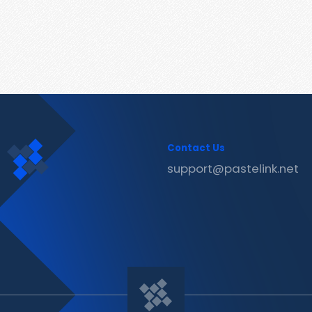
Contact Us
support@pastelink.net