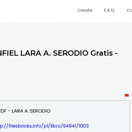
Create
F.A.Q.
C
NFIEL LARA A. SERODIO Gratis -
 PDF - LARA A. SERODIO
p://filesbooks.info/pl/libro/94941/1003