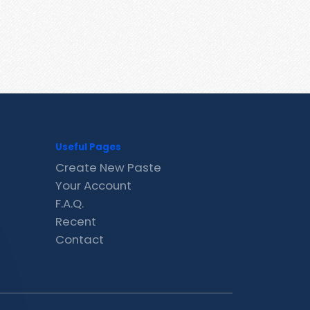
Useful Pages
Create New Paste
Your Account
F.A.Q.
Recent
Contact