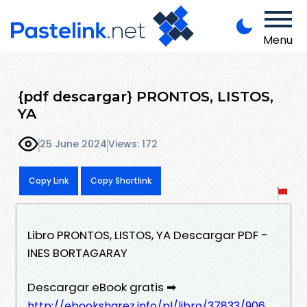
Menu
{pdf descargar} PRONTOS, LISTOS,
YA
25 June 2024
Views: 172
Copy Link
Copy Shortlink
Libro PRONTOS, LISTOS, YA Descargar PDF -
INES BORTAGARAY
Descargar eBook gratis ➡
http://ebooksharez.info/pl/libro/37833/906