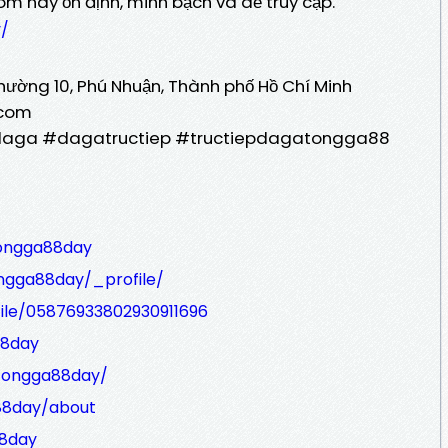
m nay ổn định, minh bạch và dễ truy cập.
y/
Phường 10, Phú Nhuận, Thành phố Hồ Chí Minh
.com
daga #dagatructiep #tructiepdagatongga88
ongga88day
ngga88day/_profile/
ile/05876933802930911696
88day
/tongga88day/
88day/about
88day