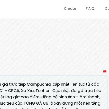
Create
F.A.Q.
C
gà trực tiếp Campuchia, cập nhật liên tục từ các
1 – CPC5, Xà Xía, Tonhon. Cập nhật đá gà trực tiếp
giật lag giờ cao điểm, đồng bộ hình ảnh – âm thanh,
i. Mục tiêu của TỔNG GÀ 88 là xây dựng một nền tảng