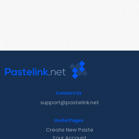
Contact Us
support@pastelink.net
Useful Pages
Create New Paste
Your Account