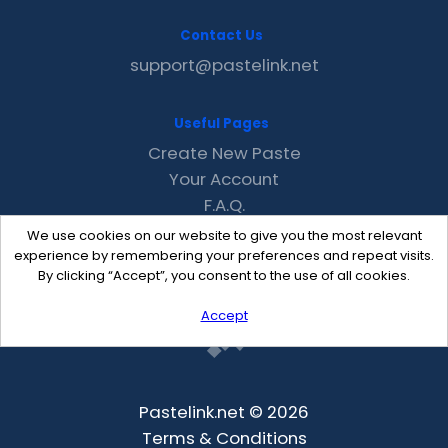
Contact Us
support@pastelink.net
Useful Pages
Create New Paste
Your Account
F.A.Q.
Recent
We use cookies on our website to give you the most relevant
Contact
experience by remembering your preferences and repeat visits.
By clicking “Accept”, you consent to the use of all cookies.
Accept
Pastelink.net © 2026
Terms & Conditions