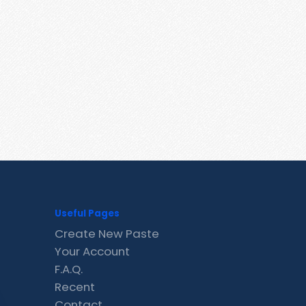
Useful Pages
Create New Paste
Your Account
F.A.Q.
Recent
Contact