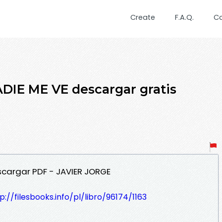
Create
F.A.Q.
C
DIE ME VE descargar gratis
scargar PDF - JAVIER JORGE
p://filesbooks.info/pl/libro/96174/1163