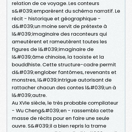
relation de ce voyage. Les conteurs
s&#039;emparèrent du schéma narratif. Le
récit - historique et géographique -
d&#039;un moine servit de prétexte à
l&#039;imaginaire des raconteurs qui
ameutèrent et rameutèrent toutes les
figures de l&#039;imaginaire de
l&#039;âme chinoise, la taoïste et la
bouddhiste. Cette structure-cadre permit
d&#039;englober fantômes, revenants et
monstres, l&#039;intrigue autorisant de
rattacher chacun des contes l&#039;un à
l&#039;autre.
Au XVIe siècle, le très probable compilateur
- Wu Cheng&#039;en - rassembla cette
masse de récits pour en faire une seule
ouvre. S&#039;il a bien repris la trame