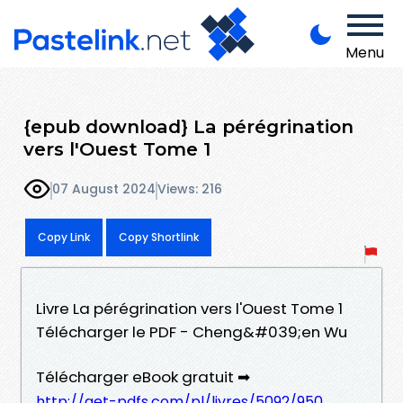
Menu
{epub download} La pérégrination
vers l'Ouest Tome 1
07 August 2024
Views: 216
Copy Link
Copy Shortlink
Livre La pérégrination vers l'Ouest Tome 1
Télécharger le PDF - Cheng&#039;en Wu
Télécharger eBook gratuit ➡
http://get-pdfs.com/pl/livres/5092/950