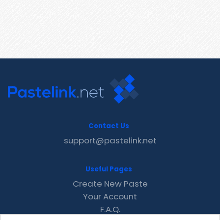
Contact Us
support@pastelink.net
Useful Pages
Create New Paste
Your Account
F.A.Q.