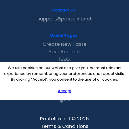
Contact Us
support@pastelink.net
Useful Pages
Create New Paste
Your Account
F.A.Q.
Recent
We use cookies on our website to give you the most relevant
Contact
experience by remembering your preferences and repeat visits.
By clicking “Accept”, you consent to the use of all cookies.
Accept
Pastelink.net © 2026
Terms & Conditions