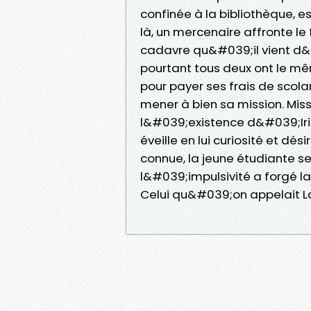
confinée à la bibliothèque, e
là, un mercenaire affronte le 
cadavre qu&#039;il vient d&
pourtant tous deux ont le mê
pour payer ses frais de scola
mener à bien sa mission. Missi
l&#039;existence d&#039;Iris
éveille en lui curiosité et dés
connue, la jeune étudiante s
l&#039;impulsivité a forgé la 
Celui qu&#039;on appelait L