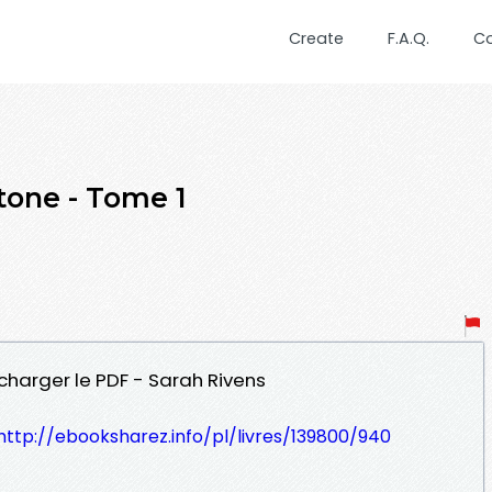
Create
F.A.Q.
C
ne - Tome 1
charger le PDF - Sarah Rivens
http://ebooksharez.info/pl/livres/139800/940