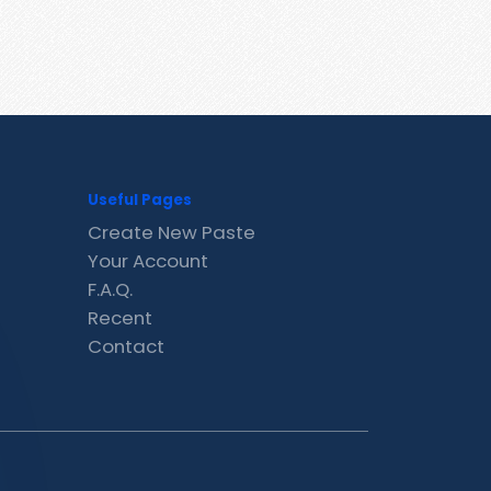
Useful Pages
Create New Paste
Your Account
F.A.Q.
Recent
Contact