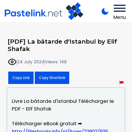
Menu
[PDF] La bâtarde d'Istanbul by Elif
Shafak
24 July 2024
Views: 148
Copy Link
Copy Shortlink
Livre La bâtarde d'Istanbul Télécharger le
PDF - Elif Shafak
Télécharger eBook gratuit ➡
http://filesbooks.info/pl/livres/22902/935