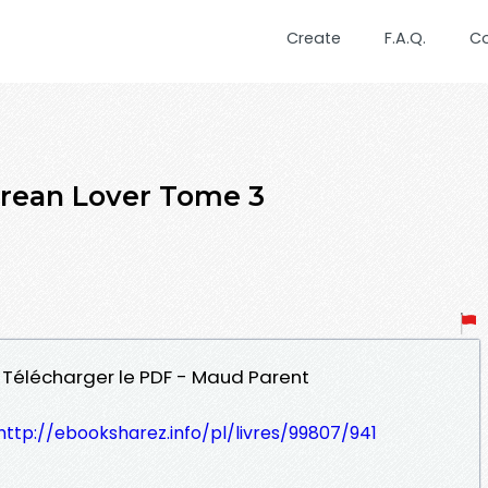
Create
F.A.Q.
C
ean Lover Tome 3
 Télécharger le PDF - Maud Parent
http://ebooksharez.info/pl/livres/99807/941