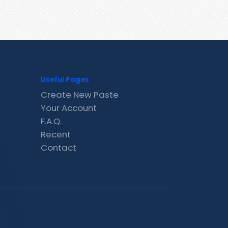
Useful Pages
Create New Paste
Your Account
F.A.Q.
Recent
Contact