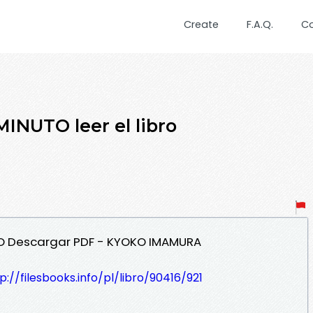
Create
F.A.Q.
C
INUTO leer el libro
UTO Descargar PDF - KYOKO IMAMURA
p://filesbooks.info/pl/libro/90416/921