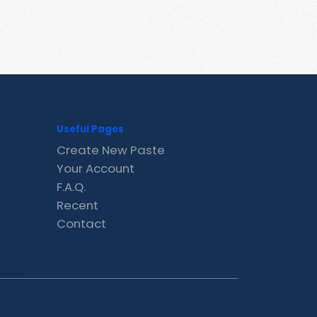
Useful Pages
Create New Paste
Your Account
F.A.Q.
Recent
Contact