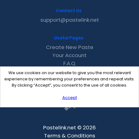
Contact Us
support@pastelink.net
Useful Pages
Create New Paste
Your Account
F.A.Q.
Recent
We use cookies on our website to give you the most relevant
Contact
experience by remembering your preferences and repeat visits.
By clicking “Accept”, you consent to the use of all cookies.
Accept
Pastelink.net © 2026
Terms & Conditions