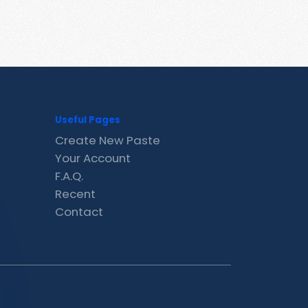
Useful Pages
Create New Paste
Your Account
F.A.Q.
Recent
Contact