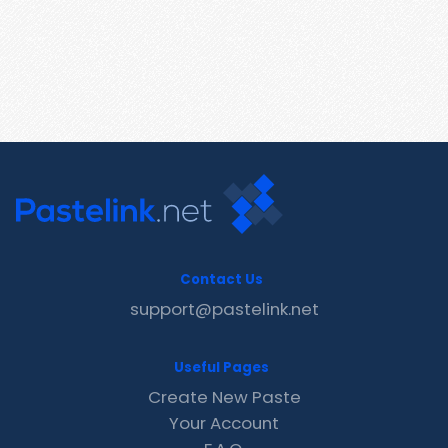
Contact Us
support@pastelink.net
Useful Pages
Create New Paste
Your Account