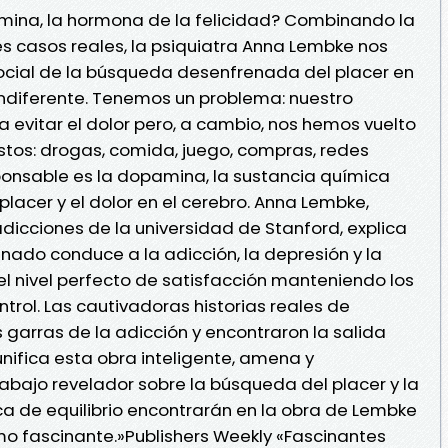
ina, la hormona de la felicidad? Combinando la
s casos reales, la psiquiatra Anna Lembke nos
 social de la búsqueda desenfrenada del placer en
 indiferente. Tenemos un problema: nuestro
 evitar el dolor pero, a cambio, nos hemos vuelto
stos: drogas, comida, juego, compras, redes
sponsable es la dopamina, la sustancia química
placer y el dolor en el cerebro. Anna Lembke,
adicciones de la universidad de Stanford, explica
ado conduce a la adicción, la depresión y la
l nivel perfecto de satisfacción manteniendo los
trol. Las cautivadoras historias reales de
 garras de la adicción y encontraron la salida
unifica esta obra inteligente, amena y
bajo revelador sobre la búsqueda del placer y la
sca de equilibrio encontrarán en la obra de Lembke
o fascinante.»Publishers Weekly «Fascinantes