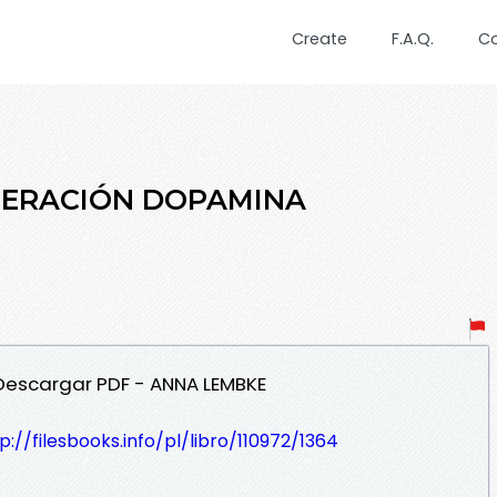
Create
F.A.Q.
C
ENERACIÓN DOPAMINA
Descargar PDF - ANNA LEMBKE
p://filesbooks.info/pl/libro/110972/1364