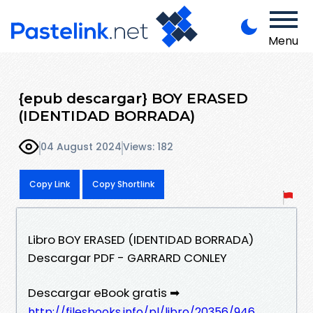
Menu
{epub descargar} BOY ERASED
(IDENTIDAD BORRADA)
04 August 2024
Views: 182
Copy Link
Copy Shortlink
Libro BOY ERASED (IDENTIDAD BORRADA)
Descargar PDF - GARRARD CONLEY
Descargar eBook gratis ➡
http://filesbooks.info/pl/libro/20356/946