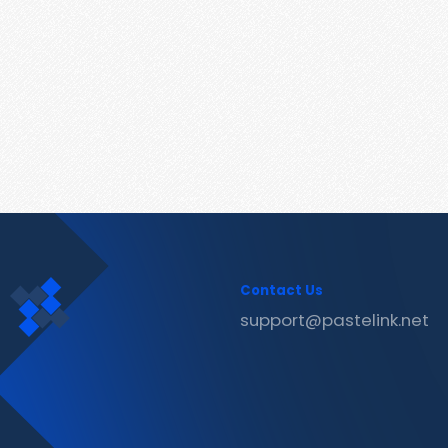
Contact Us
support@pastelink.net