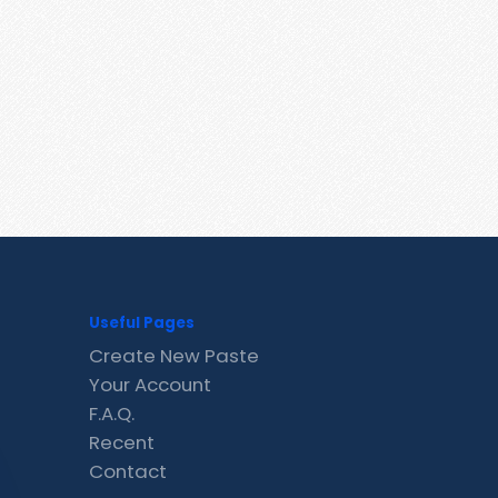
Useful Pages
Create New Paste
Your Account
F.A.Q.
Recent
Contact