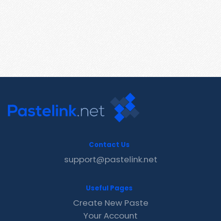
Contact Us
support@pastelink.net
Useful Pages
Create New Paste
Your Account