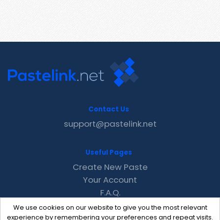
Contact Us
support@pastelink.net
Useful Pages
Create New Paste
Your Account
F.A.Q.
Recent
We use cookies on our website to give you the most relevant
Contact
experience by remembering your preferences and repeat visits.