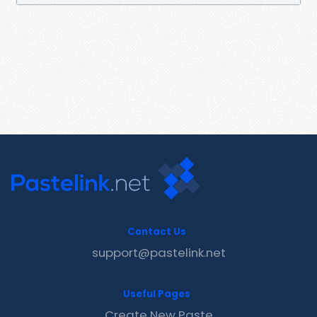
Contact Us
support@pastelink.net
Useful Pages
Create New Paste