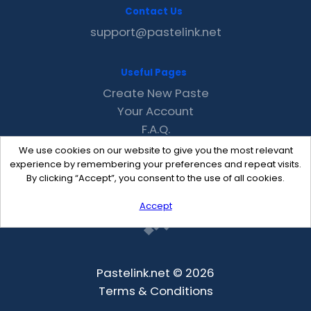
Contact Us
support@pastelink.net
Useful Pages
Create New Paste
Your Account
F.A.Q.
Recent
We use cookies on our website to give you the most relevant
Contact
experience by remembering your preferences and repeat visits.
By clicking “Accept”, you consent to the use of all cookies.
Accept
Pastelink.net © 2026
Terms & Conditions