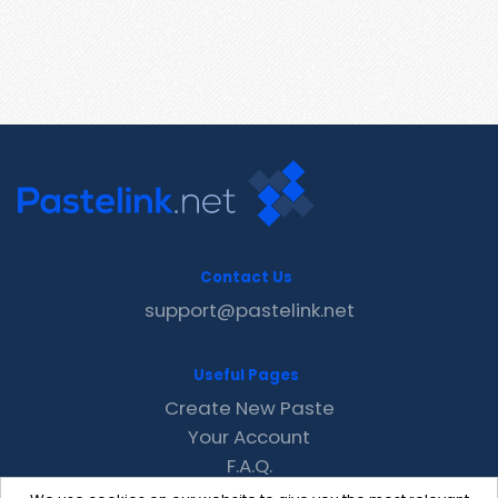
Contact Us
support@pastelink.net
Useful Pages
Create New Paste
Your Account
F.A.Q.
Recent