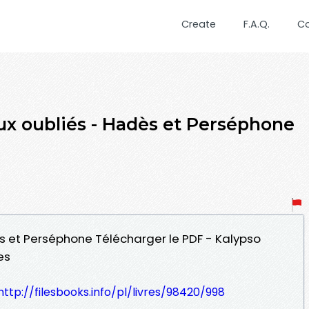
Create
F.A.Q.
C
eux oubliés - Hadès et Perséphone
ès et Perséphone Télécharger le PDF - Kalypso
es
http://filesbooks.info/pl/livres/98420/998