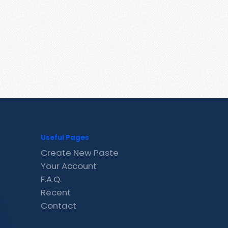
Useful Pages
Create New Paste
Your Account
F.A.Q.
Recent
Contact