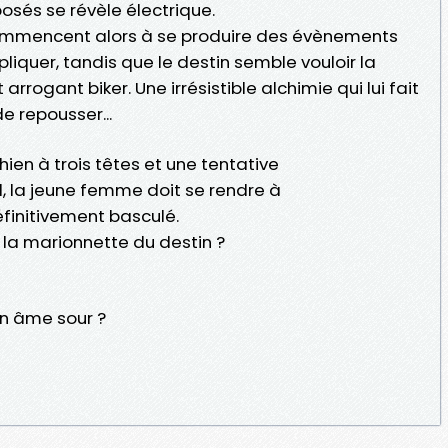
osés se révèle électrique.
ommencent alors à se produire des évènements
iquer, tandis que le destin semble vouloir la
rrogant biker. Une irrésistible alchimie qui lui fait
e repousser...
ien à trois têtes et une tentative
 la jeune femme doit se rendre à
éfinitivement basculé.
 la marionnette du destin ?
on âme sour ?