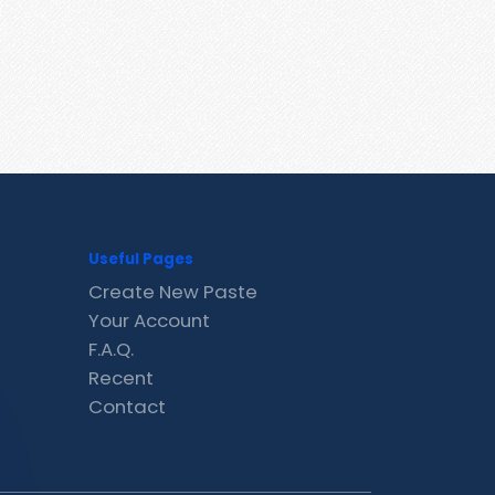
Useful Pages
Create New Paste
Your Account
F.A.Q.
Recent
Contact