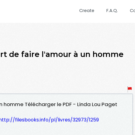
Create
F.A.Q.
C
art de faire l'amour à un homme
à un homme Télécharger le PDF - Linda Lou Paget
http://filesbooks.info/pl/livres/32973/1259