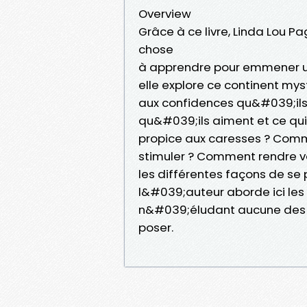
Overview
Grâce à ce livre, Linda Lou 
chose
à apprendre pour emmener un
elle explore ce continent my
aux confidences qu&#039;ils lu
qu&#039;ils aiment et ce qu
propice aux caresses ? Comm
stimuler ? Comment rendre vos
les différentes façons de se 
l&#039;auteur aborde ici les 
n&#039;éludant aucune des qu
poser.