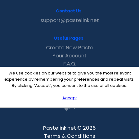
Contact Us
support@pastelink.net
Useful Pages
Create New Paste
Your Account
F.A.Q.
Recent
We use cookies on our website to give you the most relevant
Contact
experience by remembering your preferences and repeat visits.
By clicking “Accept”, you consent to the use of all cookies.
Accept
Pastelink.net © 2026
Terms & Conditions