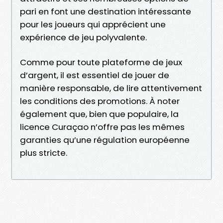
pari en font une destination intéressante
pour les joueurs qui apprécient une
expérience de jeu polyvalente.
Comme pour toute plateforme de jeux
d’argent, il est essentiel de jouer de
manière responsable, de lire attentivement
les conditions des promotions. À noter
également que, bien que populaire, la
licence Curaçao n’offre pas les mêmes
garanties qu’une régulation européenne
plus stricte.