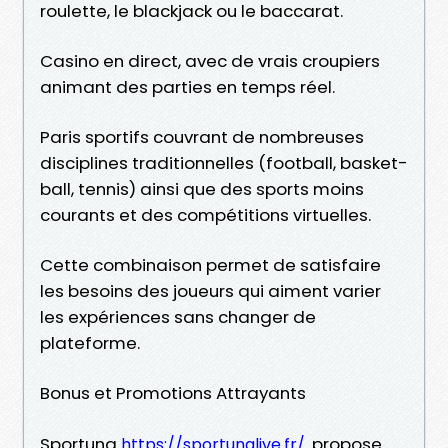
roulette, le blackjack ou le baccarat.
Casino en direct, avec de vrais croupiers
animant des parties en temps réel.
Paris sportifs couvrant de nombreuses
disciplines traditionnelles (football, basket-
ball, tennis) ainsi que des sports moins
courants et des compétitions virtuelles.
Cette combinaison permet de satisfaire
les besoins des joueurs qui aiment varier
les expériences sans changer de
plateforme.
Bonus et Promotions Attrayants
Sportuna
propose
https://sportunalive.fr/