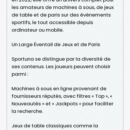
les amateurs de machines à sous, de jeux
de table et de paris sur des événements
sportifs, le tout accessible depuis
ordinateur ou mobile.
Un Large Éventail de Jeux et de Paris
Sportuna se distingue par la diversité de
ses contenus. Les joueurs peuvent choisir
parmi :
Machines à sous en ligne provenant de
fournisseurs réputés, avec filtres « Top », «
Nouveautés » et « Jackpots » pour faciliter
la recherche.
Jeux de table classiques comme la