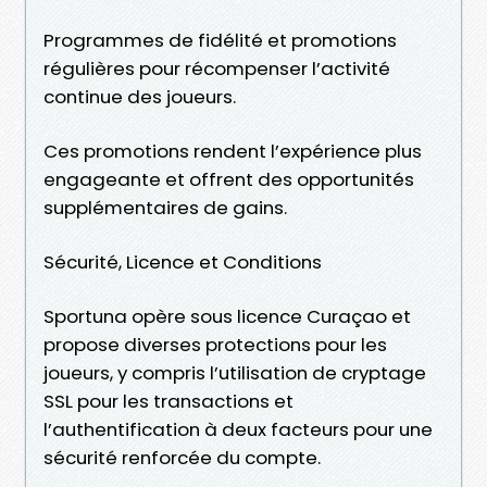
Programmes de fidélité et promotions
régulières pour récompenser l’activité
continue des joueurs.
Ces promotions rendent l’expérience plus
engageante et offrent des opportunités
supplémentaires de gains.
Sécurité, Licence et Conditions
Sportuna opère sous licence Curaçao et
propose diverses protections pour les
joueurs, y compris l’utilisation de cryptage
SSL pour les transactions et
l’authentification à deux facteurs pour une
sécurité renforcée du compte.