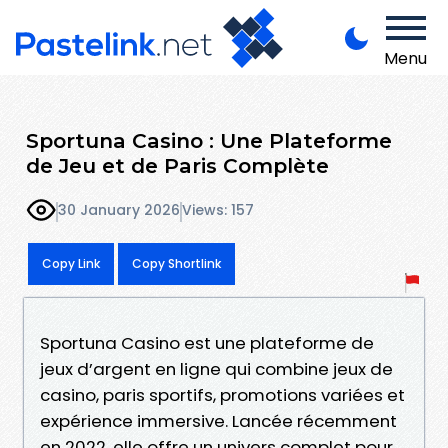
Menu
Sportuna Casino : Une Plateforme
de Jeu et de Paris Complète
30 January 2026
Views: 157
Copy Link
Copy Shortlink
Sportuna Casino est une plateforme de
jeux d’argent en ligne qui combine jeux de
casino, paris sportifs, promotions variées et
expérience immersive. Lancée récemment
en 2022, elle offre un univers complet pour