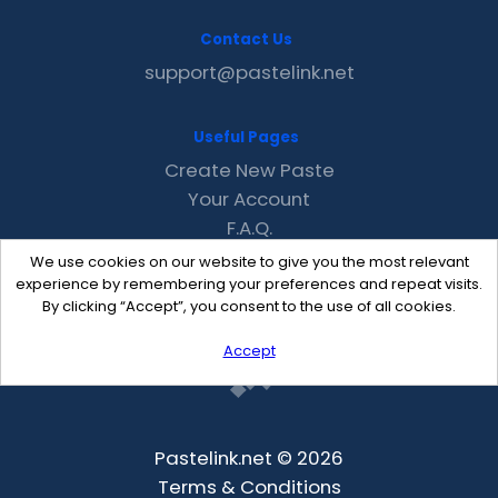
Contact Us
support@pastelink.net
Useful Pages
Create New Paste
Your Account
F.A.Q.
Recent
We use cookies on our website to give you the most relevant
Contact
experience by remembering your preferences and repeat visits.
By clicking “Accept”, you consent to the use of all cookies.
Accept
Pastelink.net © 2026
Terms & Conditions