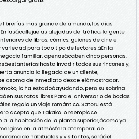
 de librerías más grande delámundo, los días
 En lasácallejuelas alejadas del tráfico, la gente
enares de libros, cómics, guiones de cine e
variedad para todo tipo de lectores.áEn la
o negocio familiar, apenasácaben cinco personas.
asáestanterías hasta invadir todos sus rincones y,
erta anuncia la llegada de un cliente,
u, se asoma de inmediato desde elámostrador.
omoko, lo ha estadoáayudando, pero su sobrina
en sus ratos libres.Para el aniversario de bodas
áles regala un viaje romántico. Satoru está
 pero acepta que Takako lo reemplace
 a la habitación de la planta superior,ácomo ya
sumergirse en la atmósfera atemporal de
norama de habituales y visitantes, serááel