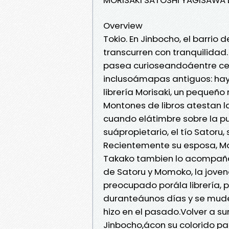
Overview
Tokio. En Jinbocho, el barrio
transcurren con tranquilidad.
pasea curioseandoáentre cent
inclusoámapas antiguos: hay 
librería Morisaki, un pequeñ
Montones de libros atestan l
cuando elátimbre sobre la pu
suápropietario, el tío Sator
Recientemente su esposa, M
Takako tambien lo acompañaá
de Satoru y Momoko, la joven
preocupado porála librería,
duranteáunos días y se mude
hizo en el pasado.Volver a 
Jinbocho,ácon su colorido pa