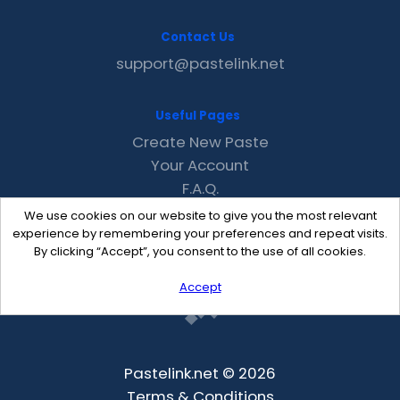
Contact Us
support@pastelink.net
Useful Pages
Create New Paste
Your Account
F.A.Q.
Recent
We use cookies on our website to give you the most relevant
Contact
experience by remembering your preferences and repeat visits.
By clicking “Accept”, you consent to the use of all cookies.
Accept
Pastelink.net © 2026
Terms & Conditions