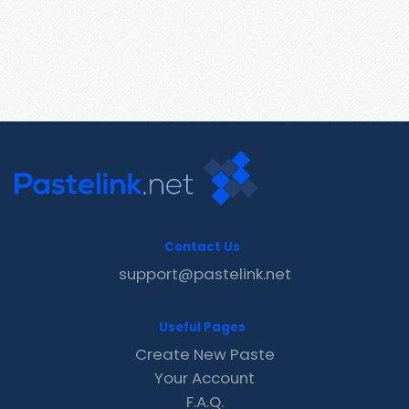
Contact Us
support@pastelink.net
Useful Pages
Create New Paste
Your Account
F.A.Q.