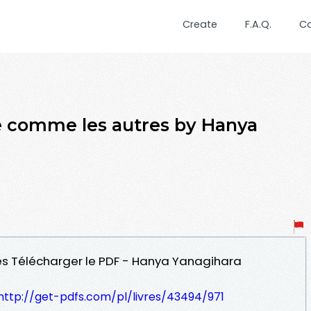
Create
F.A.Q.
C
e comme les autres by Hanya
es Télécharger le PDF - Hanya Yanagihara
http://get-pdfs.com/pl/livres/43494/971