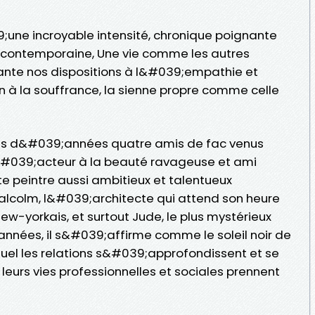
ne incroyable intensité, chronique poignante
contemporaine, Une vie comme les autres
ante nos dispositions à l&#039;empathie et
à la souffrance, la sienne propre comme celle
ines d&#039;années quatre amis de fac venus
l&#039;acteur à la beauté ravageuse et ami
ste peintre aussi ambitieux et talentueux
Malcolm, l&#039;architecte qui attend son heure
ew-yorkais, et surtout Jude, le plus mystérieux
années, il s&#039;affirme comme le soleil noir de
quel les relations s&#039;approfondissent et se
eurs vies professionnelles et sociales prennent