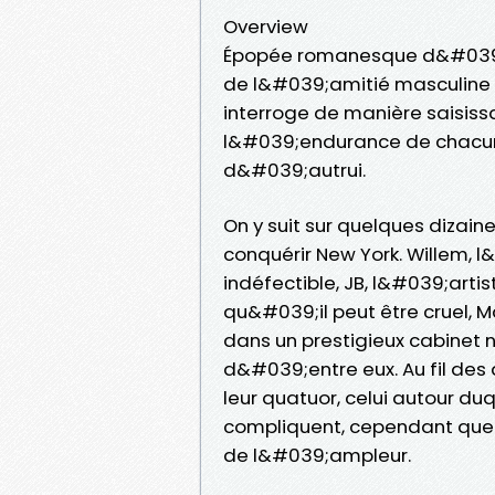
Overview
Épopée romanesque d&#039;u
de l&#039;amitié masculine 
interroge de manière saisiss
l&#039;endurance de chacun 
d&#039;autrui.
On y suit sur quelques diza
conquérir New York. Willem, 
indéfectible, JB, l&#039;arti
qu&#039;il peut être cruel, 
dans un prestigieux cabinet n
d&#039;entre eux. Au fil des 
leur quatuor, celui autour du
compliquent, cependant que l
de l&#039;ampleur.