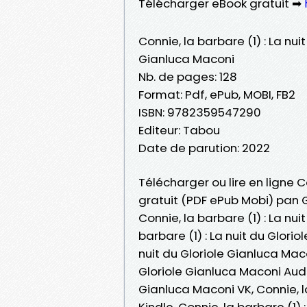
Télécharger eBook gratuit ➡
Connie, la barbare (1) : La nuit
Gianluca Maconi
Nb. de pages: 128
Format: Pdf, ePub, MOBI, FB2
ISBN: 9782359547290
Editeur: Tabou
Date de parution: 2022
Télécharger ou lire en ligne Co
gratuit (PDF ePub Mobi) pan 
Connie, la barbare (1) : La nu
barbare (1) : La nuit du Glorio
nuit du Gloriole Gianluca Macon
Gloriole Gianluca Maconi Audio
Gianluca Maconi VK, Connie, la
Kindle, Connie, la barbare (1)