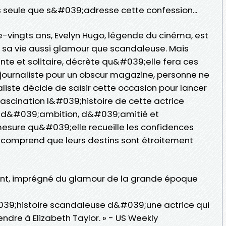
 seule que s&#039;adresse cette confession...
-vingts ans, Evelyn Hugo, légende du cinéma, est
sur sa vie aussi glamour que scandaleuse. Mais
ante et solitaire, décrète qu&#039;elle fera ces
 journaliste pour un obscur magazine, personne ne
liste décide de saisir cette occasion pour lancer
 fascination l&#039;histoire de cette actrice
re d&#039;ambition, d&#039;amitié et
sure qu&#039;elle recueille les confidences
e comprend que leurs destins sont étroitement
ant, imprégné du glamour de la grande époque
#039;histoire scandaleuse d&#039;une actrice qui
re à Elizabeth Taylor. » - US Weekly