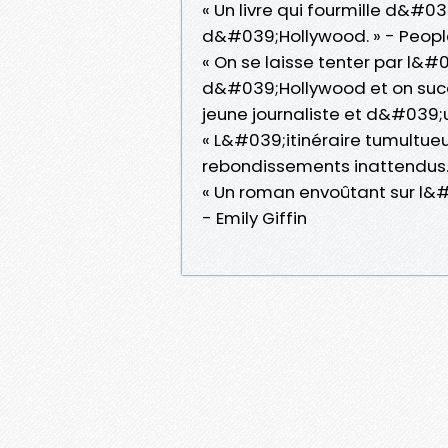
« Un livre qui fourmille d&#
d&#039;Hollywood. » - Peopl
« On se laisse tenter par 
d&#039;Hollywood et on su
jeune journaliste et d&#039;
« L&#039;itinéraire tumultu
rebondissements inattendus. 
« Un roman envoûtant sur l&#0
- Emily Giffin