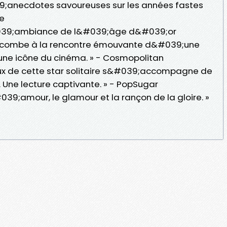
039;anecdotes savoureuses sur les années fastes
e
l&#039;ambiance de l&#039;âge d&#039;or
ccombe à la rencontre émouvante d&#039;une
une icône du cinéma. » - Cosmopolitan
eux de cette star solitaire s&#039;accompagne de
Une lecture captivante. » - PopSugar
39;amour, le glamour et la rançon de la gloire. »