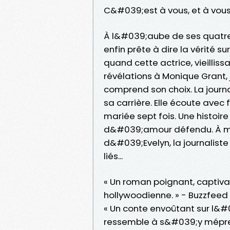
C&#039;est à vous, et à vous
À l&#039;aube de ses quatre
enfin prête à dire la vérité 
quand cette actrice, vieilliss
révélations à Monique Grant,
comprend son choix. La journa
sa carrière. Elle écoute avec
mariée sept fois. Une histoi
d&#039;amour défendu. À me
d&#039;Evelyn, la journalist
liés...
« Un roman poignant, captiv
hollywoodienne. » - Buzzfeed
« Un conte envoûtant sur l&
ressemble à s&#039;y méprend