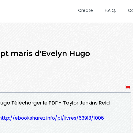
Create
F.A.Q.
C
t maris d'Evelyn Hugo
 Hugo Télécharger le PDF - Taylor Jenkins Reid
http://ebooksharez.info/pl/livres/63913/1006