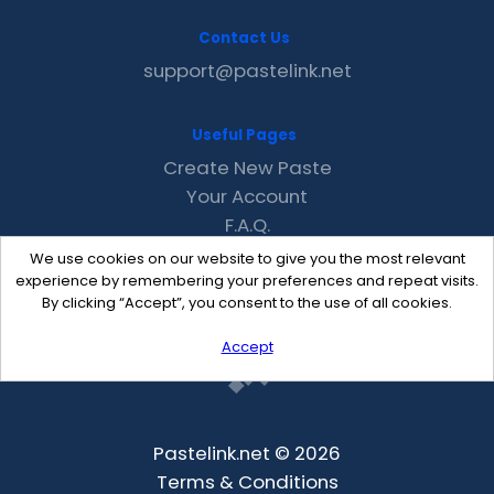
Contact Us
support@pastelink.net
Useful Pages
Create New Paste
Your Account
F.A.Q.
Recent
We use cookies on our website to give you the most relevant
Contact
experience by remembering your preferences and repeat visits.
By clicking “Accept”, you consent to the use of all cookies.
Accept
Pastelink.net © 2026
Terms & Conditions