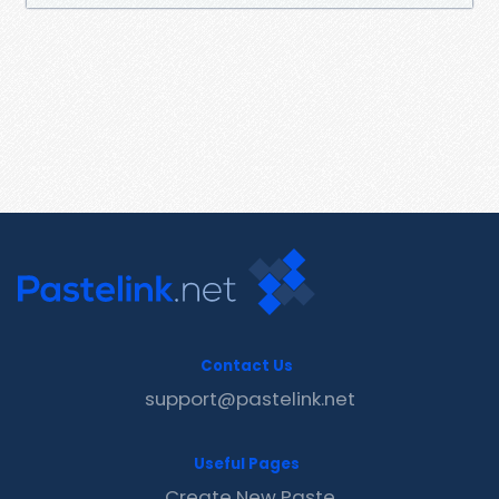
Contact Us
support@pastelink.net
Useful Pages
Create New Paste