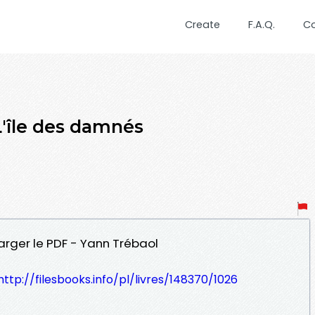
Create
F.A.Q.
C
'île des damnés
arger le PDF - Yann Trébaol
http://filesbooks.info/pl/livres/148370/1026