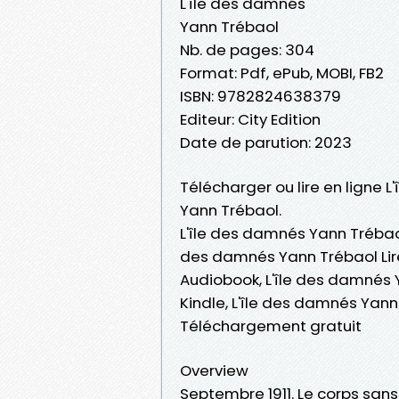
L'île des damnés
Yann Trébaol
Nb. de pages: 304
Format: Pdf, ePub, MOBI, FB2
ISBN: 9782824638379
Editeur: City Edition
Date de parution: 2023
Télécharger ou lire en ligne 
Yann Trébaol.
L'île des damnés Yann Trébaol
des damnés Yann Trébaol Lire
Audiobook, L'île des damnés 
Kindle, L'île des damnés Yan
Téléchargement gratuit
Overview
Septembre 1911. Le corps sa