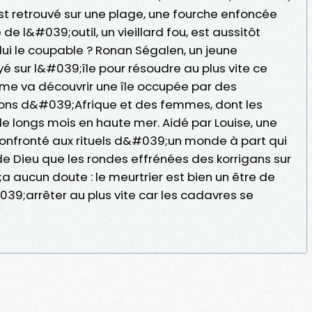
st retrouvé sur une plage, une fourche enfoncée
 de l&#039;outil, un vieillard fou, est aussitôt
lui le coupable ? Ronan Ségalen, un jeune
yé sur l&#039;île pour résoudre au plus vite ce
me va découvrir une île occupée par des
llons d&#039;Afrique et des femmes, dont les
e longs mois en haute mer. Aidé par Louise, une
 confronté aux rituels d&#039;un monde à part qui
de Dieu que les rondes effrénées des korrigans sur
9;a aucun doute : le meurtrier est bien un être de
#039;arrêter au plus vite car les cadavres se