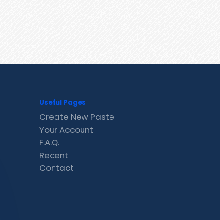
Useful Pages
Create New Paste
Your Account
F.A.Q.
Recent
Contact