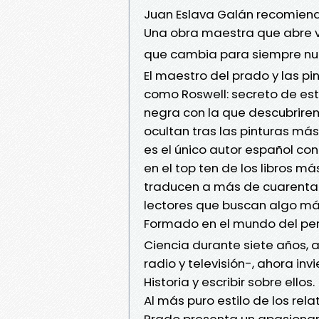
Juan Eslava Galán recomien
Una obra maestra que abre 
que cambia para siempre nuest
El maestro del prado y las pin
como Roswell: secreto de est
negra con la que descubrire
ocultan tras las pinturas más
es el único autor español co
en el top ten de los libros m
traducen a más de cuarenta 
lectores que buscan algo más
Formado en el mundo del perio
Ciencia durante siete años,
radio y televisión-, ahora inv
Historia y escribir sobre ellos.
Al más puro estilo de los rel
Prado presenta un apasionan