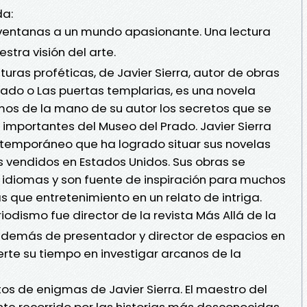
da:
ventanas a un mundo apasionante. Una lectura
ra visión del arte.
turas proféticas, de Javier Sierra, autor de obras
ado o Las puertas templarias, es una novela
mos de la mano de su autor los secretos que se
 importantes del Museo del Prado. Javier Sierra
ntemporáneo que ha logrado situar sus novelas
ás vendidos en Estados Unidos. Sus obras se
idiomas y son fuente de inspiración para muchos
 que entretenimiento en un relato de intriga.
dismo fue director de la revista Más Allá de la
 además de presentador y director de espacios en
ierte su tiempo en investigar arcanos de la
atos de enigmas de Javier Sierra. El maestro del
te recorrido por las historias más desconocidas