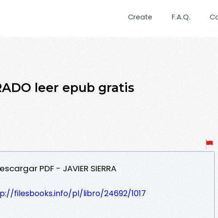
Create
F.A.Q.
C
DO leer epub gratis
escargar PDF - JAVIER SIERRA
p://filesbooks.info/pl/libro/24692/1017