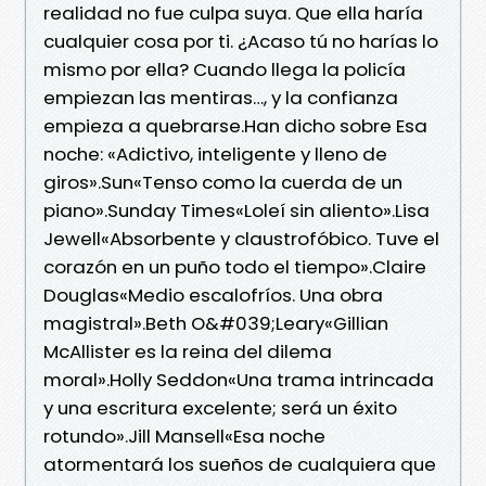
realidad no fue culpa suya. Que ella haría
cualquier cosa por ti. ¿Acaso tú no harías lo
mismo por ella? Cuando llega la policía
empiezan las mentiras…, y la confianza
empieza a quebrarse.Han dicho sobre Esa
noche: «Adictivo, inteligente y lleno de
giros».Sun«Tenso como la cuerda de un
piano».Sunday Times«Loleí sin aliento».Lisa
Jewell«Absorbente y claustrofóbico. Tuve el
corazón en un puño todo el tiempo».Claire
Douglas«Medio escalofríos. Una obra
magistral».Beth O&#039;Leary«Gillian
McAllister es la reina del dilema
moral».Holly Seddon«Una trama intrincada
y una escritura excelente; será un éxito
rotundo».Jill Mansell«Esa noche
atormentará los sueños de cualquiera que